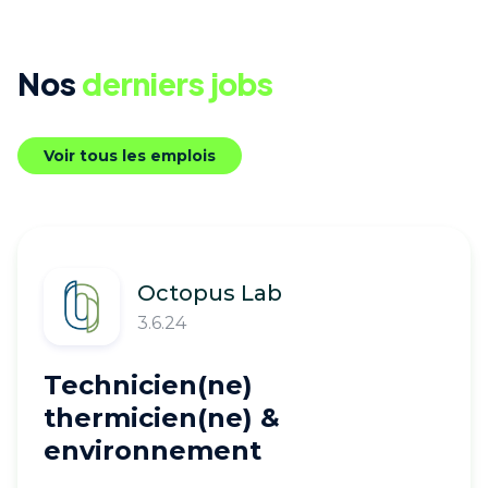
Nos
derniers jobs
Voir tous les emplois
Octopus Lab
3.6.24
Technicien(ne)
thermicien(ne) &
environnement